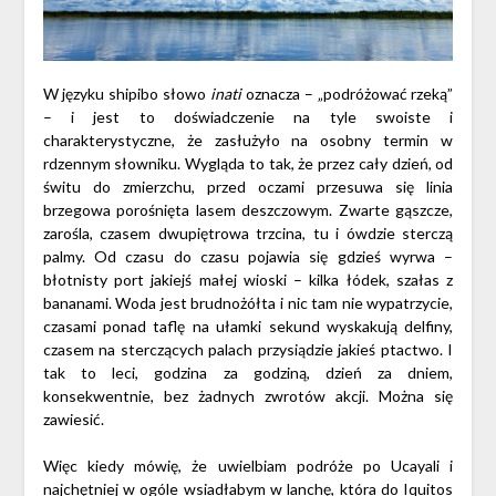
W języku shipibo słowo
inati
oznacza – „podróżować rzeką”
– i jest to doświadczenie na tyle swoiste i
charakterystyczne, że zasłużyło na osobny termin w
rdzennym słowniku. Wygląda to tak, że przez cały dzień, od
świtu do zmierzchu, przed oczami przesuwa się linia
brzegowa porośnięta lasem deszczowym. Zwarte gąszcze,
zarośla, czasem dwupiętrowa trzcina, tu i ówdzie sterczą
palmy. Od czasu do czasu pojawia się gdzieś wyrwa –
błotnisty port jakiejś małej wioski – kilka łódek, szałas z
bananami. Woda jest brudnożółta i nic tam nie wypatrzycie,
czasami ponad taflę na ułamki sekund wyskakują delfiny,
czasem na sterczących palach przysiądzie jakieś ptactwo. I
tak to leci, godzina za godziną, dzień za dniem,
konsekwentnie, bez żadnych zwrotów akcji. Można się
zawiesić.
Więc kiedy mówię, że uwielbiam podróże po Ucayali i
najchętniej w ogóle wsiadłabym w lanchę, która do Iquitos