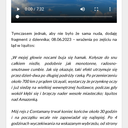
Tymczasem jednak, aby nie było że sama nuda, dodaję
fragment z dziennika; 08.06.2023 – wrażenia po zejściu na
ląd w Iquitos:
„W mojej głowie nocami buja się hamak. Kołysze do snu
całkiem nieźle, podobnie jak monotonne, radosno-
smutnawe cumbie. Jak się okazuje, taki efekt utrzymuje się
przez dzień-dwa po długiej podróży rzeką. Po przemierzeniu
około 700 km z prądem Ucayali, wystarczy że przymknę oczy
i już siedzę na wielkiej wewnętrznej huśtawce, podczas gdy
wokół kłębi się i brzęczy nader wesołe miasteczko; Iquitos
nad Amazonką.
Mój rejs z Contamany trwał koniec końców około 30 godzin
i na początku wcale nie zapowiadał się najlepiej. Po 4
godzinach wyczekiwania na wskazanym wybrzeżu, od strony