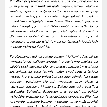
Pucallpy przykolebało się wreszcie coś, co przypominało
puszkę sardynek z silnikiem spalinowym. Ciemne metalowe
wnętrze, spocona półgoła ciżba stłoczona ramię przy
ramieniu, wcinająca na domiar złego jakieś kurczaki z
czosnkiem wyciągnięte z folii. Niemożliwy zaduch, płaczące
dzieci i porykująca z głośników cumbia – wszystko to na
sekundę przywiodło mi na myśl jakieś mętne skojarzenia z
„Królem szczurów” Clavell’a, a konkretnie – z opisami
warunków przewozu więźniów na kontenerach japońskich
w czasie wojny na Pacyfiku.
Poratowawszy jednak załogę ogniem i fajkami udało mi się
wynegocjować całkiem znośne i przewiewne miejsce na
dziobie obok sternika. Do rana połowa pasażerów wysiadła
zostawiając za sobą jedynie wątły swąd sosu z tysiąca
wiosek, który szybko unicestwił poranny zefirek. Na resztę
podróży rozłożyłam się już wygodnie, przy oknie, z
muzyczką, ciastkami i kamerką. Załoga znienacka puściła z
głośników Bohemian Rhapsody, a w portach na pokład
wchodziły przemiłe panie sprzedające owoce, tortille, jaja
na twardo, pieczone banany i wszystko, na co może przyjść
ochota w podróży. Zrobiło się całkiem swojsko, a czas