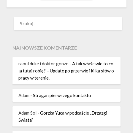
SZUKAJ:
NAJNOWSZE KOMENTARZE
raoul duke i doktor gonzo
-
A tak właściwie to co
ja tutaj robię? – Update po przerwie i kilka słów o
pracy w terenie.
Adam
-
Stragan pierwszego kontaktu
Adam Sol
-
Gorzka Yuca w podcaście „Drzazgi
Świata”